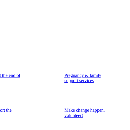
t the end of
Pregnancy & family
support services
ort the
Make change happen,
volunteer!