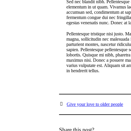
Sed nec blandit nibh. Pellentesque
elementum in ut quam. Vivamus laor
accumsan sed, condimentum at sapi
fermentum congue dui nec fringilla
egestas venenatis nunc. Donec at la
Pellentesque tristique nisi justo. M
magna, sollicitudin nec malesuada 
parturient montes, nascetur ridiculu
sapien. Pellentesque pellentesque
lobortis. Quisque mi nibh, pharetra 
maximus nisi. Donec a posuere mass
varius vulputate est. Aliquam sit a
in hendrerit tellus.
Give your love to older people
Share this post?