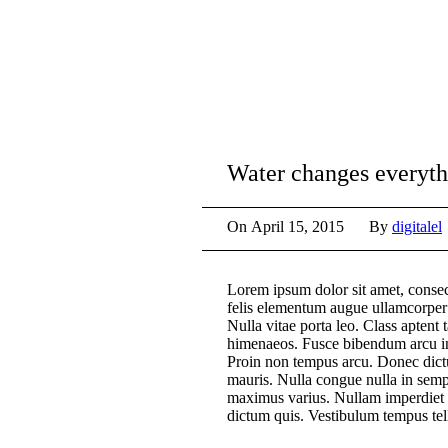
Water changes everyth
On
April 15, 2015
By
digitalel
Lorem ipsum dolor sit amet, consect
felis elementum augue ullamcorper l
Nulla vitae porta leo. Class aptent 
himenaeos. Fusce bibendum arcu in
Proin non tempus arcu. Donec dictu
mauris. Nulla congue nulla in sem
maximus varius. Nullam imperdiet im
dictum quis. Vestibulum tempus tel