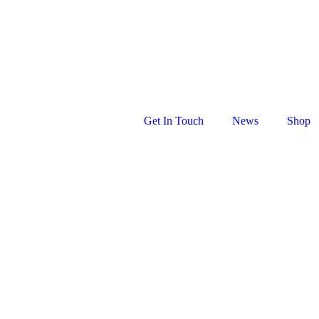
Cape Town
, South Africa
Get In Touch
News
Shop