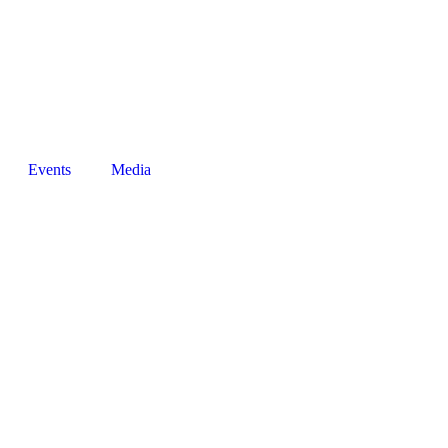
+27794294433
info@thenfi.org
Events
Media