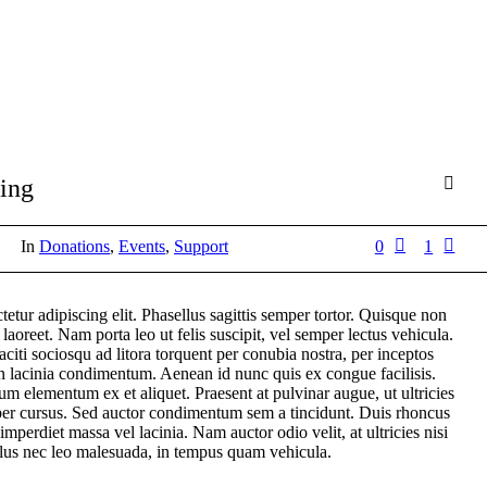
ing
In
Donations
,
Events
,
Support
0
1
etur adipiscing elit. Phasellus sagittis semper tortor. Quisque non
aoreet. Nam porta leo ut felis suscipit, vel semper lectus vehicula.
taciti sociosqu ad litora torquent per conubia nostra, per inceptos
 lacinia condimentum. Aenean id nunc quis ex congue facilisis.
m elementum ex et aliquet. Praesent at pulvinar augue, ut ultricies
per cursus. Sed auctor condimentum sem a tincidunt. Duis rhoncus
perdiet massa vel lacinia. Nam auctor odio velit, at ultricies nisi
lus nec leo malesuada, in tempus quam vehicula.