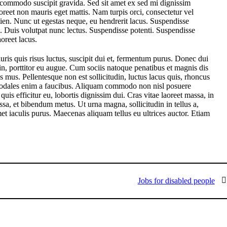
 commodo suscipit gravida. Sed sit amet ex sed mi dignissim
eet non mauris eget mattis. Nam turpis orci, consectetur vel
en. Nunc ut egestas neque, eu hendrerit lacus. Suspendisse
. Duis volutpat nunc lectus. Suspendisse potenti. Suspendisse
oreet lacus.
auris quis risus luctus, suscipit dui et, fermentum purus. Donec dui
in, porttitor eu augue. Cum sociis natoque penatibus et magnis dis
s mus. Pellentesque non est sollicitudin, luctus lacus quis, rhoncus
 sodales enim a faucibus. Aliquam commodo non nisl posuere
quis efficitur eu, lobortis dignissim dui. Cras vitae laoreet massa, in
a, et bibendum metus. Ut urna magna, sollicitudin in tellus a,
met iaculis purus. Maecenas aliquam tellus eu ultrices auctor. Etiam
Jobs for disabled people